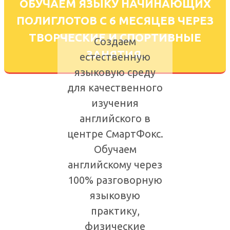
ОБУЧАЕМ ЯЗЫКУ НАЧИНАЮЩИХ
ПОЛИГЛОТОВ С 6 МЕСЯЦЕВ ЧЕРЕЗ
ТВОРЧЕСКИЕ И СПОРТИВНЫЕ
Создаем
ЗАНЯТИЯ.
естественную
языковую среду
для качественного
изучения
английского в
центре СмартФокс.
Обучаем
английскому через
100% разговорную
языковую
практику,
физические